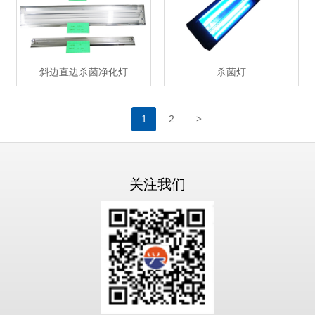
斜边直边杀菌净化灯
杀菌灯
>
1
2
关注我们